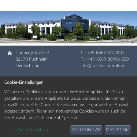
Lindberghstraße 4
T:
++49-(0)89-80906-0
82178 Puchheim
F: ++49-(0)89-80906-200
Deutschland
info@systec-controls.de
Cookie-Einstellungen
Weltweit
Wir setzen Cookies ein, um unsere Webseiten optimal für Sie zu
Impressum
gestalten und unsere Angebote für Sie zu verbessern. Sie können
Datenschutzvereinbarung
auswählen, welche Cookies Sie zulassen wollen, sowie Ihre Auswahl
jederzeit ändern. Technisch notwendige Cookies werden auch bei
der Auswahl von "Ich lehne ab" gesetzt.
© Copyright 2026 | systec Controls Meß- und Regeltechnik GmbH
Lassen Sie mich wählen
ICH LEHNE AB
DAS IST OK