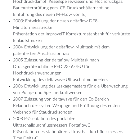
Hochdruckdampf, Kesselspeisewasser und Hochdruckgas.
Baumusterprüfung gem. CE-Druckbehälterrichtline
Einführung des neuen M-FLow von fuji
2003: Entwicklung der neuen deltaflow DF8-
Miniaturmessstrecke
Präsentation der ImproveIT Korrekturdatenbank für verkürzte
Einlaufstrecken
2004 Entwicklung der deltaflow-Multitask mit dem
patentierten Anschlussprinzip
2005 Zulassung der deltaflow Multitask nach
Druckgeräterichtlinie PED 23/97/EU für
Hochdruckanwendungen
Entwicklung des deltawave Ultraschallmultimeters
2006 Entwicklung des Leakagemasters für die Überwachung
von Pump- und Speicherkraftwerken
2007 Zulassung von deltawave für den Ex-Bereich
Relaunch der systec Webpage und Eröffnung des ersten
Webshop für Staudrucksonden
2008 Präsentation des portablen
Ultraschalldurchflussmessers PortaflowC
Präsentation des stationären Ultraschalldurchflussmessers
Time Delta-C