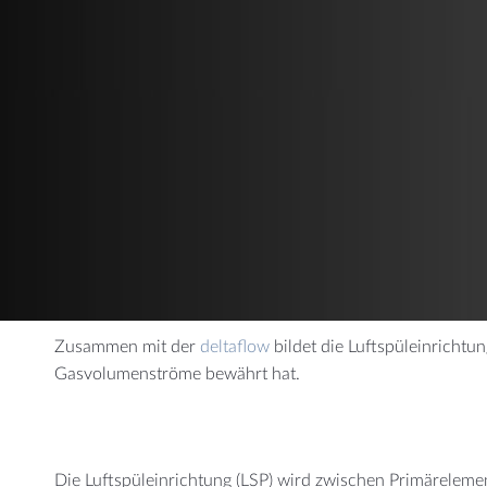
AUTOMOTIVE
CHEMI
Staudrucksonden
Messung im
Gasmengenmessung
Kombisensoren
Luftmassenreferenzmessung
Zusammen mit der
deltaflow
bildet die Luftspüleinricht
Gasvolumenströme bewährt hat.
Die Luftspüleinrichtung (LSP) wird zwischen Primäreleme