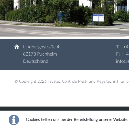
Lindberghstraße 4
T:
++4
82178 Puchheim
F: ++
Deutschland
info@s
© Copyright 2026 | systec Controls Meß- und Regeltechnik Gm
Cookies helfen uns bei der Bereitstellung unserer Website