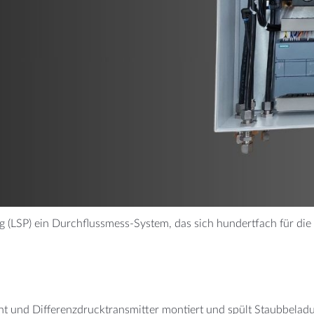
E
LEBENSMITTEL & P
 Hochdruckbereich
Brauereien
Trinkwasser
ung (LSP) ein Durchflussmess-System, das sich hundertfach für d
nt und Differenzdrucktransmitter montiert und spült Staubbelad