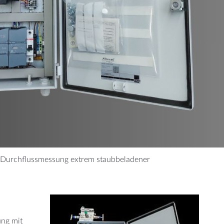
HARMA
WEITERE
Produktion
Zementwerke
ie Durchflussmessung extrem staubbeladener
ung mit